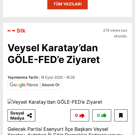
TÜM YAZILARI
Stk
279 views kez
okundu.
Veysel Karatay’dan
GÖLE-FED’e Ziyaret
Yayınlanma Tarihi :
18 Eylül 2020 - 16:26
Sosyal
0
0
Medya
Gelecek Partisi Esenyurt İlçe Başkanı Veysel