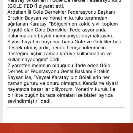
Karatay, Ardahan İli Göle Dernekler Federasyonunu
(GÖLE-FED)’İ ziyaret etti.
Ardahan İli Göle Dernekler Federasyonu Başkanı
Ertekin Baysan ve Yönetim kurulu tarafından
ağırlanan Karatay, “Bölgenin en köklü sivil toplum
örgütü olan Göle Dernekler Federasyonunda
bulunmaktan büyük memnuniyet duymaktayım.
Siyasi hayatım boyunca bana Göle ve Göleliler hep
destek olmuşlardır, bende hemşehrilerimizin
desteğini hiçbir zaman kötüye kullanmadım ve
kullanmayacağım” dedi.
Ziyaretten memnun olduğunu ifade eden Göle
Dernekler Federasyonu Genel Başkanı Ertekin
Baysan ise, “Veysel Karatay biz Gölelilerin her
zaman gururu ve onuru olmuştur. Kendisine siyasi
hayatında başarılar diliyorum. Yönetim kurulu ile
birlikte bugün burada olmaları ise bizleri ayrıca
sevindirmiştir” dedi.