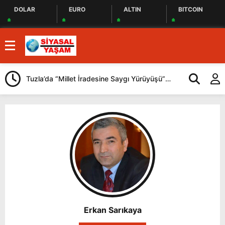
DOLAR
EURO
ALTIN
BITCOIN
Tuzla’da “Millet İradesine Saygı Yürüyüşü”
Beykoz Başkan
Düzenlendi
katılan Çerkez’
Erkan Sarıkaya