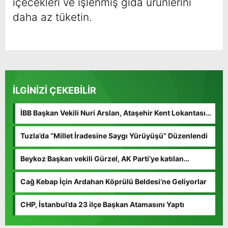
içecekleri ve işlenmiş gıda ürünlerini
daha az tüketin.
İLGİNİZİ ÇEKEBİLİR
İBB Başkan Vekili Nuri Arslan, Ataşehir Kent Lokantasını
Ziyaret Etti
Tuzla’da “Millet İradesine Saygı Yürüyüşü” Düzenlendi
Beykoz Başkan vekili Gürzel, AK Parti’ye katılan
Çerkez’i ziyaret etti
Cağ Kebap İçin Ardahan Köprülü Beldesi’ne Geliyorlar
CHP, İstanbul’da 23 ilçe Başkan Atamasını Yaptı