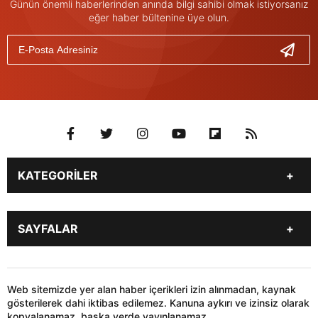
Günün önemli haberlerinden anında bilgi sahibi olmak istiyorsanız
eğer haber bültenine üye olun.
KATEGORİLER
Genel
Gündem
SAYFALAR
Son Dakika
Yerel Haberler
İstanbul
Stk
KÜNYE
İLETİŞİM
Siyaset
Dünya
HABER GÖNDER
Web sitemizde yer alan haber içerikleri izin alınmadan, kaynak
Sağlık
Teknoloji
gösterilerek dahi iktibas edilemez. Kanuna aykırı ve izinsiz olarak
kopyalanamaz, başka yerde yayınlanamaz.