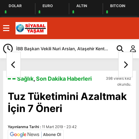
DOLAR
EURO
ALTIN
BITCOIN
İBB Başkan Vekili Nuri Arslan, Ataşehir Kent
Tuzla’da “Mil
Lokantasını Ziyaret Etti
Düzenlendi
Sağlık
,
Son Dakika Haberleri
398 views kez
okundu.
Tuz Tüketimini Azaltmak
İçin 7 Öneri
Yayınlanma Tarihi :
11 Mart 2019 - 23:42