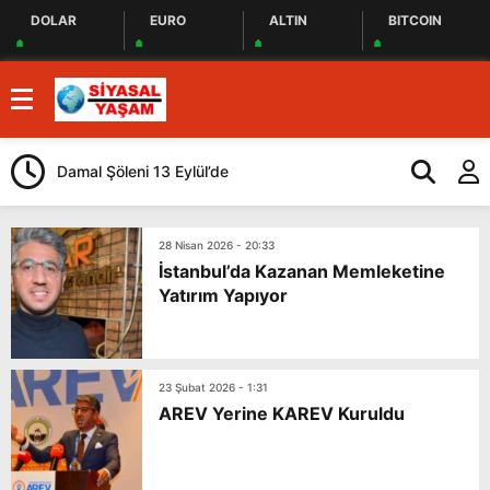
DOLAR
EURO
ALTIN
BITCOIN
Damal Şöleni 13 Eylül’de
Kars Gravyeri
Güçlendiriliyo
28 Nisan 2026 - 20:33
İstanbul’da Kazanan Memleketine
Yatırım Yapıyor
23 Şubat 2026 - 1:31
AREV Yerine KAREV Kuruldu