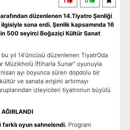
1
0
arafından düzenlenen 14.Tiyatro Şenliği
n ilgisiyle sona erdi. Şenlik kapsamında 16
in 500 seyirci Boğaziçi Kültür Sanat
n bu yıl 14’üncüsü düzenlenen TiyatrOda
ar Müzikholü İftiharla Sunar” oyunuyla
 nisan ayı boyunca süren dopdolu bir
ültür ve sanata erişimi artırmayı
gruplarından izleyicileri tiyatronun büyülü
İ AĞIRLANDI
6 farklı oyun sahnelendi
.
Program