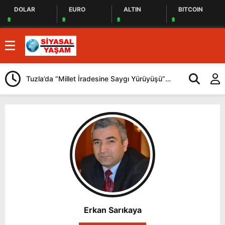
DOLAR
EURO
ALTIN
BITCOIN
Tuzla’da “Millet İradesine Saygı Yürüyüşü”
Beykoz Başkan
Düzenlendi
katılan Çerkez’
Erkan Sarıkaya