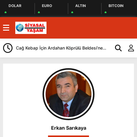
DOLAR
EURO
ALTIN
BITCOIN
Cağ Kebap İçin Ardahan Köprülü Beldesi’ne
CHP, İstanbul
Geliyorlar
Yaptı
Erkan Sarıkaya