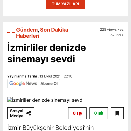
TÜM YAZILARI
Gündem
,
Son Dakika
228 views kez
Haberleri
okundu.
İzmirliler denizde
sinemayı sevdi
Yayınlanma Tarihi :
13 Eylül 2021 - 22:10
Sosyal
0
0
Medya
İzmir Büyükşehir Belediyesi’nin