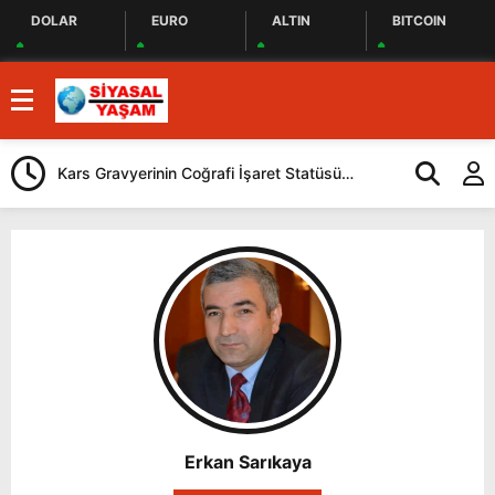
DOLAR
EURO
ALTIN
BITCOIN
Kars Gravyerinin Coğrafi İşaret Statüsü
Ardahan Süt 
Güçlendiriliyor
Kapasitesi Gü
Erkan Sarıkaya