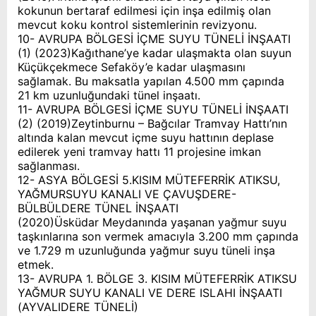
kokunun bertaraf edilmesi için inşa edilmiş olan
mevcut koku kontrol sistemlerinin revizyonu.
10- AVRUPA BÖLGESİ İÇME SUYU TÜNELİ İNŞAATI
(1) (2023)Kağıthane’ye kadar ulaşmakta olan suyun
Küçükçekmece Sefaköy’e kadar ulaşmasını
sağlamak. Bu maksatla yapılan 4.500 mm çapında
21 km uzunluğundaki tünel inşaatı.
11- AVRUPA BÖLGESİ İÇME SUYU TÜNELİ İNŞAATI
(2) (2019)Zeytinburnu – Bağcılar Tramvay Hattı’nın
altında kalan mevcut içme suyu hattının deplase
edilerek yeni tramvay hattı 11 projesine imkan
sağlanması.
12- ASYA BÖLGESİ 5.KISIM MÜTEFERRİK ATIKSU,
YAĞMURSUYU KANALI VE ÇAVUŞDERE-
BÜLBÜLDERE TÜNEL İNŞAATI
(2020)Üsküdar Meydanında yaşanan yağmur suyu
taşkınlarına son vermek amacıyla 3.200 mm çapında
ve 1.729 m uzunluğunda yağmur suyu tüneli inşa
etmek.
13- AVRUPA 1. BÖLGE 3. KISIM MÜTEFERRİK ATIKSU
YAĞMUR SUYU KANALI VE DERE ISLAHI İNŞAATI
(AYVALIDERE TÜNELİ)