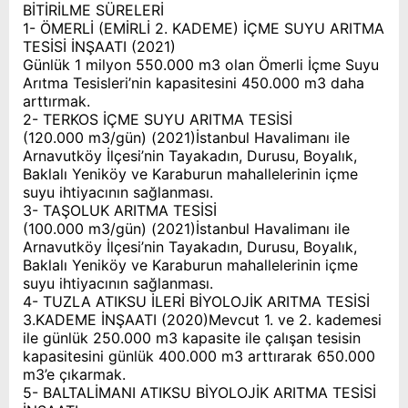
BİTİRİLME SÜRELERİ
1- ÖMERLİ (EMİRLİ 2. KADEME) İÇME SUYU ARITMA
TESİSİ İNŞAATI (2021)
Günlük 1 milyon 550.000 m3 olan Ömerli İçme Suyu
Arıtma Tesisleri’nin kapasitesini 450.000 m3 daha
arttırmak.
2- TERKOS İÇME SUYU ARITMA TESİSİ
(120.000 m3/gün) (2021)İstanbul Havalimanı ile
Arnavutköy İlçesi’nin Tayakadın, Durusu, Boyalık,
Baklalı Yeniköy ve Karaburun mahallelerinin içme
suyu ihtiyacının sağlanması.
3- TAŞOLUK ARITMA TESİSİ
(100.000 m3/gün) (2021)İstanbul Havalimanı ile
Arnavutköy İlçesi’nin Tayakadın, Durusu, Boyalık,
Baklalı Yeniköy ve Karaburun mahallelerinin içme
suyu ihtiyacının sağlanması.
4- TUZLA ATIKSU İLERİ BİYOLOJİK ARITMA TESİSİ
3.KADEME İNŞAATI (2020)Mevcut 1. ve 2. kademesi
ile günlük 250.000 m3 kapasite ile çalışan tesisin
kapasitesini günlük 400.000 m3 arttırarak 650.000
m3’e çıkarmak.
5- BALTALİMANI ATIKSU BİYOLOJİK ARITMA TESİSİ