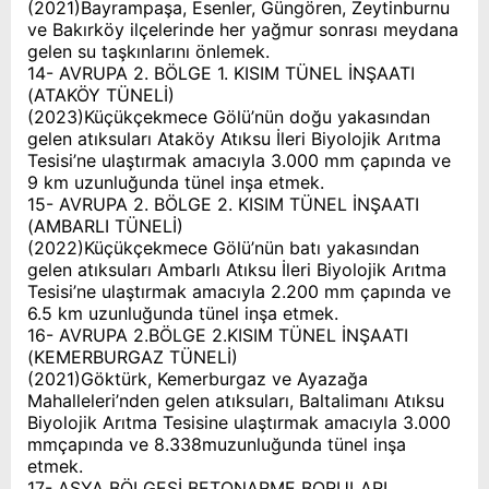
(2021)Bayrampaşa, Esenler, Güngören, Zeytinburnu
ve Bakırköy ilçelerinde her yağmur sonrası meydana
gelen su taşkınlarını önlemek.
14- AVRUPA 2. BÖLGE 1. KISIM TÜNEL İNŞAATI
(ATAKÖY TÜNELİ)
(2023)Küçükçekmece Gölü’nün doğu yakasından
gelen atıksuları Ataköy Atıksu İleri Biyolojik Arıtma
Tesisi’ne ulaştırmak amacıyla 3.000 mm çapında ve
9 km uzunluğunda tünel inşa etmek.
15- AVRUPA 2. BÖLGE 2. KISIM TÜNEL İNŞAATI
(AMBARLI TÜNELİ)
(2022)Küçükçekmece Gölü’nün batı yakasından
gelen atıksuları Ambarlı Atıksu İleri Biyolojik Arıtma
Tesisi’ne ulaştırmak amacıyla 2.200 mm çapında ve
6.5 km uzunluğunda tünel inşa etmek.
16- AVRUPA 2.BÖLGE 2.KISIM TÜNEL İNŞAATI
(KEMERBURGAZ TÜNELİ)
(2021)Göktürk, Kemerburgaz ve Ayazağa
Mahalleleri’nden gelen atıksuları, Baltalimanı Atıksu
Biyolojik Arıtma Tesisine ulaştırmak amacıyla 3.000
mmçapında ve 8.338muzunluğunda tünel inşa
etmek.
17- ASYA BÖLGESİ BETONARME BORULARI