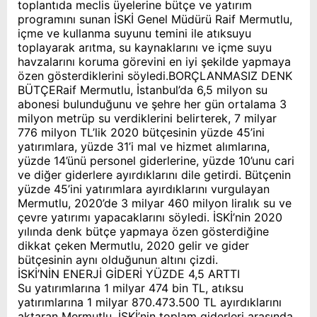
toplantıda meclis üyelerine bütçe ve yatırım
programını sunan İSKİ Genel Müdürü Raif Mermutlu,
içme ve kullanma suyunu temini ile atıksuyu
toplayarak arıtma, su kaynaklarını ve içme suyu
havzalarını koruma görevini en iyi şekilde yapmaya
özen gösterdiklerini söyledi.BORÇLANMASIZ DENK
BÜTÇERaif Mermutlu, İstanbul’da 6,5 milyon su
abonesi bulunduğunu ve şehre her gün ortalama 3
milyon metrüp su verdiklerini belirterek, 7 milyar
776 milyon TL’lik 2020 bütçesinin yüzde 45’ini
yatırımlara, yüzde 31’i mal ve hizmet alımlarına,
yüzde 14’ünü personel giderlerine, yüzde 10’unu cari
ve diğer giderlere ayırdıklarını dile getirdi. Bütçenin
yüzde 45’ini yatırımlara ayırdıklarını vurgulayan
Mermutlu, 2020’de 3 milyar 460 milyon liralık su ve
çevre yatırımı yapacaklarını söyledi. İSKİ’nin 2020
yılında denk bütçe yapmaya özen gösterdiğine
dikkat çeken Mermutlu, 2020 gelir ve gider
bütçesinin aynı olduğunun altını çizdi.
İSKİ’NİN ENERJİ GİDERİ YÜZDE 4,5 ARTTI
Su yatırımlarına 1 milyar 474 bin TL, atıksu
yatırımlarına 1 milyar 870.473.500 TL ayırdıklarını
aktaran Mermutlu, İSKİ’nin toplam giderleri arasında