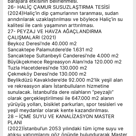
barajlara etkisinin belirlenmesi.
26- HALİÇ ÇAMUR SUSUZLAŞTIRMA TESİSİ
(2024)Haliç’in dip çamurlarının taranması, sudan
arındırılarak uzaklaştırılması ve böylece Haliç’in su
kalitesi ile canlı yaşamının arttırılması.
27- PEYZAJ VE HAVZA AĞAÇLANDIRMA
ÇALIŞMALARI (2021)
Beykoz Deresi’nde 40.000 m2
Sancaktepe Palamutdere’de 1.631 m2
Sancaktepe Sultanbeyli Canderesi’nde 4.000 m2
Büyükçekmece Regreasyon Alanı’nda 120.000 m2
Tuzla Hacetderesi’nde 130.000 m2
Çekmeköy Deresi’nde 130.000 m2
Beylikdüzü Kavaklıdere’de 92.000 m2’lik yeşil alan
ve rekreasyon alanı İstanbulluların hizmetine
sunulacak. İstanbul’da dere ıslahların “peyzajlı”
olarak gerçekleştirilmesi ile 647.000 m2 alanın
yürüyüş yolları, bisiklet parkurları, spor tesisleri ve
yeşil meydanlar olarak kente kazandırılması.
28 – İÇME SUYU VE KANALİZASYON MASTER
PLANI
(2022)İstanbul’un 2053 yılındaki tüm içme suyu ve
atıksu yatırımlarını göz önünde bulundurarak Master