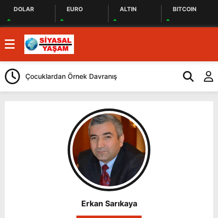
DOLAR
EURO
ALTIN
BITCOIN
Çocuklardan Örnek Davranış
Selahattin De
Erkan Sarıkaya