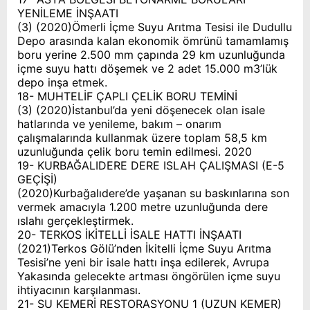
YENİLEME İNŞAATI
(3) (2020)Ömerli İçme Suyu Arıtma Tesisi ile Dudullu
Depo arasında kalan ekonomik ömrünü tamamlamış
boru yerine 2.500 mm çapında 29 km uzunluğunda
içme suyu hattı döşemek ve 2 adet 15.000 m3’lük
depo inşa etmek.
18- MUHTELİF ÇAPLI ÇELİK BORU TEMİNİ
(3) (2020)İstanbul’da yeni döşenecek olan isale
hatlarında ve yenileme, bakım – onarım
çalışmalarında kullanmak üzere toplam 58,5 km
uzunluğunda çelik boru temin edilmesi. 2020
19- KURBAĞALIDERE DERE ISLAH ÇALIŞMASI (E-5
GEÇİŞİ)
(2020)Kurbağalıdere’de yaşanan su baskınlarına son
vermek amacıyla 1.200 metre uzunluğunda dere
ıslahı gerçekleştirmek.
20- TERKOS İKİTELLİ İSALE HATTI İNŞAATI
(2021)Terkos Gölü’nden İkitelli İçme Suyu Arıtma
Tesisi’ne yeni bir isale hattı inşa edilerek, Avrupa
Yakasında gelecekte artması öngörülen içme suyu
ihtiyacının karşılanması.
21- SU KEMERİ RESTORASYONU 1 (UZUN KEMER)