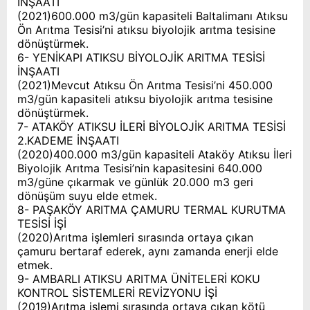
İNŞAATI
(2021)600.000 m3/gün kapasiteli Baltalimanı Atıksu
Ön Arıtma Tesisi’ni atıksu biyolojik arıtma tesisine
dönüştürmek.
6- YENİKAPI ATIKSU BİYOLOJİK ARITMA TESİSİ
İNŞAATI
(2021)Mevcut Atıksu Ön Arıtma Tesisi’ni 450.000
m3/gün kapasiteli atıksu biyolojik arıtma tesisine
dönüştürmek.
7- ATAKÖY ATIKSU İLERİ BİYOLOJİK ARITMA TESİSİ
2.KADEME İNŞAATI
(2020)400.000 m3/gün kapasiteli Ataköy Atıksu İleri
Biyolojik Arıtma Tesisi’nin kapasitesini 640.000
m3/güne çıkarmak ve günlük 20.000 m3 geri
dönüşüm suyu elde etmek.
8- PAŞAKÖY ARITMA ÇAMURU TERMAL KURUTMA
TESİSİ İŞİ
(2020)Arıtma işlemleri sırasında ortaya çıkan
çamuru bertaraf ederek, aynı zamanda enerji elde
etmek.
9- AMBARLI ATIKSU ARITMA ÜNİTELERİ KOKU
KONTROL SİSTEMLERİ REVİZYONU İŞİ
(2019)Arıtma işlemi sırasında ortaya çıkan kötü