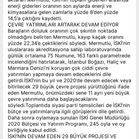
enerji giderleri oranının son aylarda enerji ve
kimyasallara gelen zamlarla yüzde 8’den yüzde
14,5’a çıktığını kaydetti.
ÇEVRE YATIRIMLARI ARTARAK DEVAM EDİYOR
Barajların doluluk oranının çok sıkıntılı noktada
olmadığını belirten Mermutlu, kayıp kaçak oranını
yüzde 22,34’e çektiklerini söyledi. Mermutlu, İSKİ’nin
uluslararası akreditasyona sahip laboratuvarında
günlük ortalama 75 Numune, 163 farklı parametrede
incelendiğini hatırlatarak, İstanbul Boğazı, Haliç ve
Marmara Denizi’ni koruyan çok ciddi çevre
yatırımları yapmaya devam edeceklerini dile
getirdi.İSKİ’nin bu yıl ve 2020’de devam edecek veya
bitirilecek 29 büyük çevre projesi yürüttüğünü ifade
eden Mermutlu, önümüzdeki sene 11 ayrı yeni büyük
çevre yatırımına daha başlayacaklarını
söyledi.Toplantıda siyasi parti temsilcileri de İSKİ’nin
bütçe ve yatırımlarıyla ilgili görüşlerini dile getirdi.
Daha sonra oylamaya sunulan İSKİ Genel Müdürlüğü
2020 Bütçesi ve Yatırım Programı, 245 oyla ve oy
birliğiyle kabul edildi.
İSKİ’NİN DEVAM EDEN 29 BÜYÜK PROJESİ VE