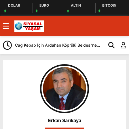
DOLAR
EURO
ALTIN
BITCOIN
Cağ Kebap İçin Ardahan Köprülü Beldesi’ne
CHP, İstanbul
Geliyorlar
Yaptı
Erkan Sarıkaya