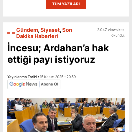
TÜM YAZILARI
Gündem
,
Siyaset
,
Son
2.047 views kez
Dakika Haberleri
okundu.
İncesu; Ardahan’a hak
ettiği payı istiyoruz
Yayınlanma Tarihi :
15 Kasım 2025 - 20:59