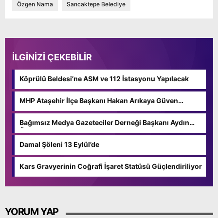
Özgen Nama
Sancaktepe Belediye
İLGİNİZİ ÇEKEBİLİR
Köprülü Beldesi’ne ASM ve 112 İstasyonu Yapılacak
MHP Ataşehir İlçe Başkanı Hakan Arıkaya Güven
Tazeledi
Bağımsız Medya Gazeteciler Derneği Başkanı Aydın
Özgün Güven Tazeledi
Damal Şöleni 13 Eylül’de
Kars Gravyerinin Coğrafi İşaret Statüsü Güçlendiriliyor
YORUM YAP