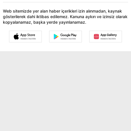
KÜNYE
İLETİŞİM
Siyaset
Dünya
HABER GÖNDER
Web sitemizde yer alan haber içerikleri izin alınmadan, kaynak
Sağlık
Teknoloji
gösterilerek dahi iktibas edilemez. Kanuna aykırı ve izinsiz olarak
kopyalanamaz, başka yerde yayınlanamaz.