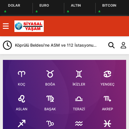
DOLAR
EURO
ALTIN
BITCOIN
Köprülü Beldesi’ne ASM ve 112 İstasyonu
Ardahan’da Sağ
Yapılacak
KOÇ
BOĞA
İKİZLER
YENGEÇ
ASLAN
BAŞAK
TERAZİ
AKREP