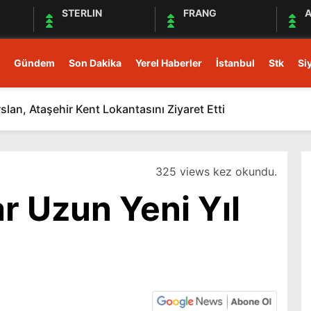
STERLIN
FRANG
A
Gündem
Son Dakika
Yerel Haberler
İstanbul
Stk
Si
rslan, Ataşehir Kent Lokantasını Ziyaret Etti
325 views kez okundu.
r Uzun Yeni Yıl