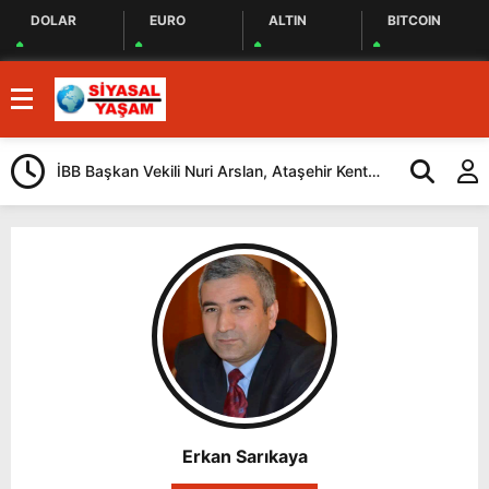
DOLAR
EURO
ALTIN
BITCOIN
İBB Başkan Vekili Nuri Arslan, Ataşehir Kent
Tuzla’da “Mil
Lokantasını Ziyaret Etti
Düzenlendi
Erkan Sarıkaya