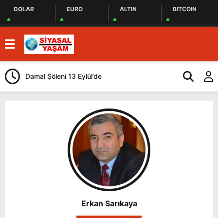
DOLAR
EURO
ALTIN
BITCOIN
Damal Şöleni 13 Eylül’de
Kars Gravyeri
Güçlendiriliyo
Erkan Sarıkaya