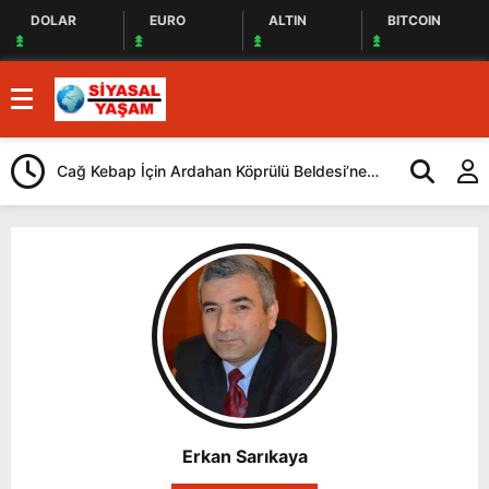
DOLAR
EURO
ALTIN
BITCOIN
Cağ Kebap İçin Ardahan Köprülü Beldesi’ne
CHP, İstanbul
Geliyorlar
Yaptı
Erkan Sarıkaya