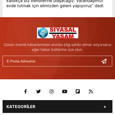
kaldıkça biz kendilerine ulaşacağız. Vatandaşımızı
evde tutmak için elimizden geleni yapıyoruz” dedi.
Günün önemli haberlerinden anında bilgi sahibi olmak istiyorsanız
eğer haber bültenine üye olun.
KATEGORİLER