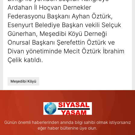
Ardahan İl Hoçvan Dernekler
Federasyonu Başkanı Ayhan Öztürk,
Esenyurt Belediye Başkan vekili Selçuk
Günerhan, Meşedibi Köyü Derneği
Onursal Başkanı Şerefettin Öztürk ve
Divan yönetiminde Mecit Öztürk İbrahim
Çelik katıldı.
Meşedibi Köyü
Günün önemli haberlerinden anında bilgi sahibi olmak istiyorsanız
eğer haber bültenine üye olun.