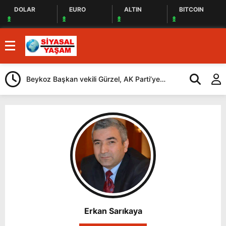
DOLAR
EURO
ALTIN
BITCOIN
Beykoz Başkan vekili Gürzel, AK Parti’ye
Cağ Kebap İç
katılan Çerkez’i ziyaret etti
Geliyorlar
Erkan Sarıkaya