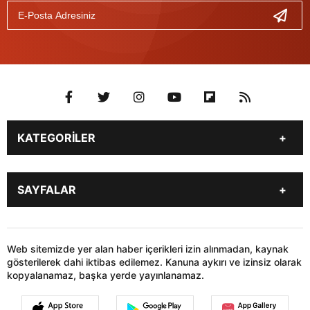
KATEGORİLER
Genel
Gündem
SAYFALAR
Son Dakika
Yerel Haberler
İstanbul
Stk
KÜNYE
İLETİŞİM
Siyaset
Dünya
HABER GÖNDER
Web sitemizde yer alan haber içerikleri izin alınmadan, kaynak
Sağlık
Teknoloji
gösterilerek dahi iktibas edilemez. Kanuna aykırı ve izinsiz olarak
kopyalanamaz, başka yerde yayınlanamaz.