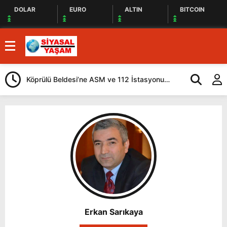
DOLAR
EURO
ALTIN
BITCOIN
Köprülü Beldesi’ne ASM ve 112 İstasyonu
Ardahan’da Sağ
Yapılacak
Erkan Sarıkaya