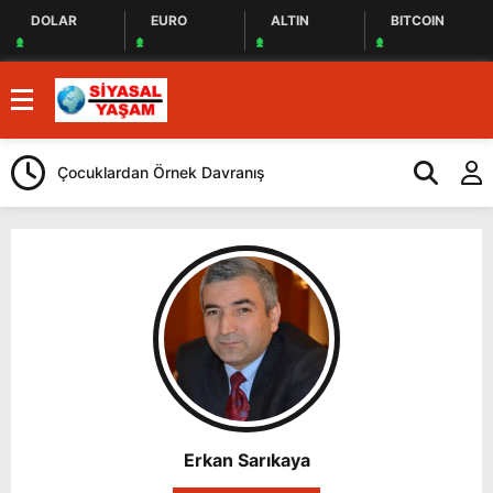
DOLAR
EURO
ALTIN
BITCOIN
Çocuklardan Örnek Davranış
Selahattin De
Erkan Sarıkaya