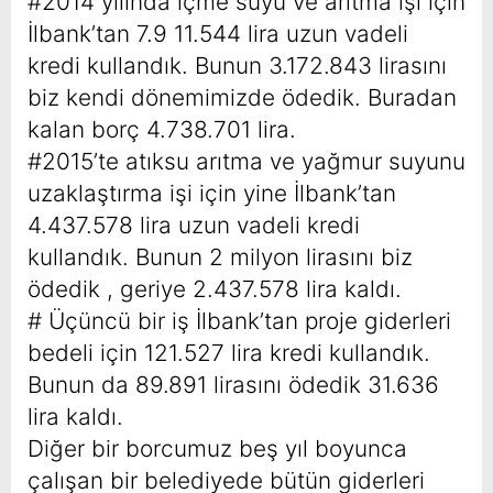
#2014 yılında içme suyu ve arıtma işi için
İlbank’tan 7.9 11.544 lira uzun vadeli
kredi kullandık. Bunun 3.172.843 lirasını
biz kendi dönemimizde ödedik. Buradan
kalan borç 4.738.701 lira.
#2015’te atıksu arıtma ve yağmur suyunu
uzaklaştırma işi için yine İlbank’tan
4.437.578 lira uzun vadeli kredi
kullandık. Bunun 2 milyon lirasını biz
ödedik , geriye 2.437.578 lira kaldı.
# Üçüncü bir iş İlbank’tan proje giderleri
bedeli için 121.527 lira kredi kullandık.
Bunun da 89.891 lirasını ödedik 31.636
lira kaldı.
Diğer bir borcumuz beş yıl boyunca
çalışan bir belediyede bütün giderleri