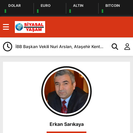
DOLAR
EURO
ALTIN
BITCOIN
İBB Başkan Vekili Nuri Arslan, Ataşehir Kent
Tuzla’da “Mil
Lokantasını Ziyaret Etti
Düzenlendi
Erkan Sarıkaya