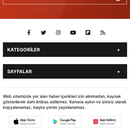
KATEGORİLER
Genel
Gündem
SAYFALAR
Son Dakika
Yerel Haberler
İstanbul
Stk
KÜNYE
İLETİŞİM
Siyaset
Dünya
HABER GÖNDER
Web sitemizde yer alan haber içerikleri izin alınmadan, kaynak
Sağlık
Teknoloji
gösterilerek dahi iktibas edilemez. Kanuna aykırı ve izinsiz olarak
kopyalanamaz, başka yerde yayınlanamaz.