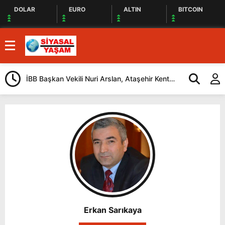
DOLAR
EURO
ALTIN
BITCOIN
İBB Başkan Vekili Nuri Arslan, Ataşehir Kent
Tuzla’da “Mil
Lokantasını Ziyaret Etti
Düzenlendi
Erkan Sarıkaya