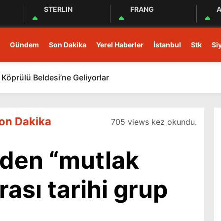
STERLIN
FRANG
A
Gündem
Son Dakika
Yerel Haberler
İstanbul
Stk
Si
Köprülü Beldesi’ne Geliyorlar
on Dakika
705 views kez okundu.
’den “mutlak
rası tarihi grup