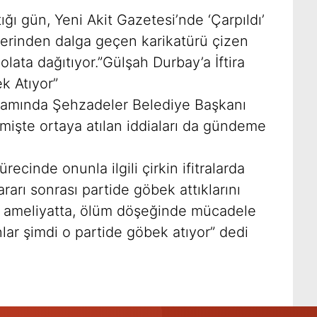
ığı gün, Yeni Akit Gazetesi’nde ‘Çarpıldı’
zerinden dalga geçen karikatürü çizen
lata dağıtıyor.”Gülşah Durbay’a İftira
k Atıyor”
vamında Şehzadeler Belediye Başkanı
işte ortaya atılan iddiaları da gündeme
recinde onunla ilgili çirkin ifitralarda
rarı sonrası partide göbek attıklarını
y ameliyatta, ölüm döşeğinde mücadele
lar şimdi o partide göbek atıyor” dedi