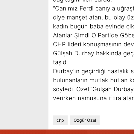
“Canımız Ferdi canıyla uğraşt
diye manşet atan, bu olay ü
kadın bugün baba evinde çiko
Atanlar Şimdi O Partide Göbe
CHP lideri konuşmasının de
Gülşah Durbay hakkında geçm
taşıdı.
Durbay’ın geçirdiği hastalık sü
bulunanların mutlak butlan ka
söyledi. Özel;“Gülşah Durba
verirken namusuna iftira atan
chp
Özgür Özel