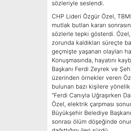
sözleriyle seslendi.
CHP Lideri Özgür Özel, TBMM
mutlak butlan kararı sonrası
sözlerle tepki gösterdi. Öze
zorunda kaldıkları süreçte bazı
geçmişte yaşanan olayları hatı
Konuşmasında, hayatını kay
Başkanı Ferdi Zeyrek ve Şeh
üzerinden örnekler veren Öze
bulunan bazı kişilere yönelik
“Ferdi Canıyla Uğraşırken Da
Özel, elektrik çarpması so
Büyükşehir Belediye Başkanı 
sonrası ölüm döşeğinde onunl
dağıttığını ileri sürdü.