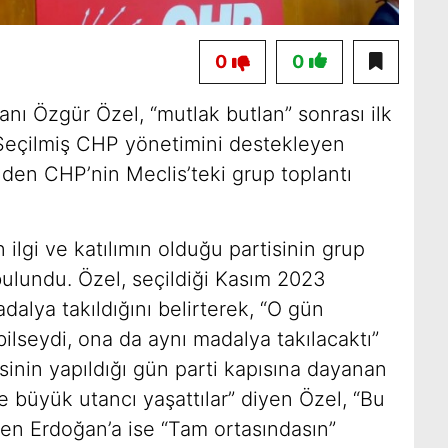
0
0
nı Özgür Özel, “mutlak butlan” sonrası ilk
 Seçilmiş CHP yönetimini destekleyen
inden CHP’nin Meclis’teki grup toplantı
ilgi ve katılımın olduğu partisinin grup
bulundu. Özel, seçildiği Kasım 2023
dalya takıldığını belirterek, “O gün
ilseydi, ona da aynı madalya takılacaktı”
inin yapıldığı gün parti kapısına dayanan
tiye büyük utancı yaşattılar” diyen Özel, “Bu
yen Erdoğan’a ise “Tam ortasındasın”