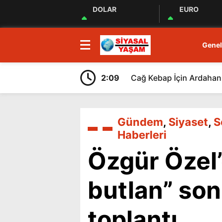
DOLAR
EURO
Genel
2:09
Cağ Kebap İçin Ardahan 
Gündem
,
Siyaset
,
S
Haberleri
Özgür Özel
butlan” son
toplantı