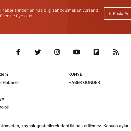
haberlerinden anında bilgi sahibi olmak istiyorsanız
ültenine üye olun.
dem
KÜNYE
l Haberler
HABER GÖNDER
ya
oloji
n alınmadan, kaynak gösterilerek dahi iktibas edilemez. Kanuna aykır