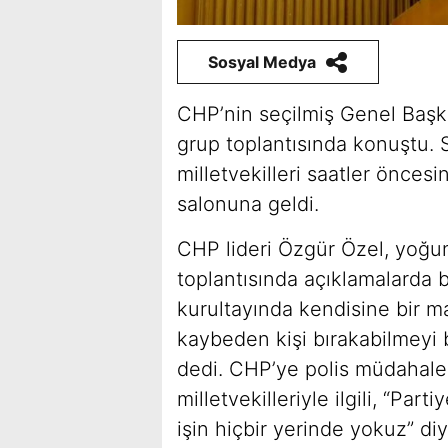
Sosyal Medya
CHP’nin seçilmiş Genel Başka
grup toplantısında konuştu.
milletvekilleri saatler önces
salonuna geldi.
CHP lideri Özgür Özel, yoğun 
toplantısında açıklamalarda 
kurultayında kendisine bir ma
kaybeden kişi bırakabilmeyi b
dedi. CHP’ye polis müdahales
milletvekilleriyle ilgili, “Par
işin hiçbir yerinde yokuz” di