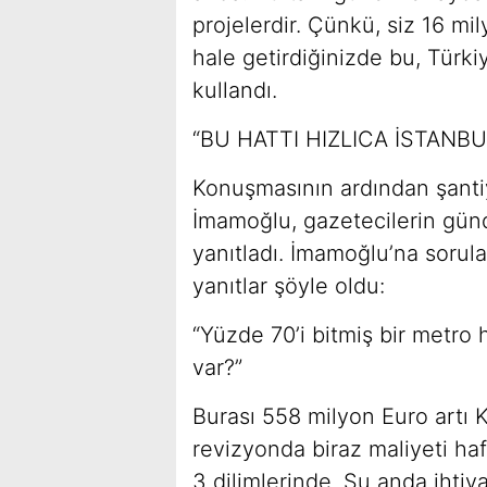
projelerdir. Çünkü, siz 16 mi
hale getirdiğinizde bu, Türkiy
kullandı.
“BU HATTI HIZLICA İSTAN
Konuşmasının ardından şantiy
İmamoğlu, gazetecilerin günd
yanıtladı. İmamoğlu’na sorula
yanıtlar şöyle oldu:
“Yüzde 70’i bitmiş bir metro 
var?”
Burası 558 milyon Euro artı K
revizyonda biraz maliyeti ha
3 dilimlerinde. Şu anda ihti