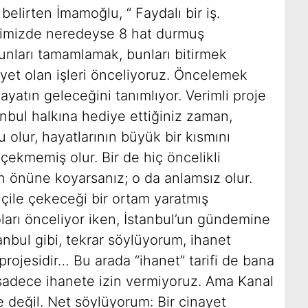
belirten İmamoğlu, “ Faydalı bir iş.
iğimizde neredeyse 8 hat durmuş
unları tamamlamak, bunları bitirmek
liyet olan işleri önceliyoruz. Öncelemek
ayatın geleceğini tanımlıyor. Verimli proje
tanbul halkına hediye ettiğiniz zaman,
lu olur, hayatlarının büyük bir kısmını
 çekmemiş olur. Bir de hiç öncelikli
n önüne koyarsanız; o da anlamsız olur.
 çile çekeceği bir ortam yaratmış
ları önceliyor iken, İstanbul’un gündemine
nbul gibi, tekrar söylüyorum, ihanet
projesidir… Bu arada “ihanet” tarifi de bana
Biz sadece ihanete izin vermiyoruz. Ama Kanal
e değil. Net söylüyorum: Bir cinayet