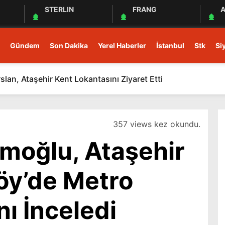
STERLIN
FRANG
A
Gündem
Son Dakika
Yerel Haberler
İstanbul
Stk
Si
rslan, Ataşehir Kent Lokantasını Ziyaret Etti
357 views kez okundu.
moğlu, Ataşehir
y’de Metro
nı İnceledi