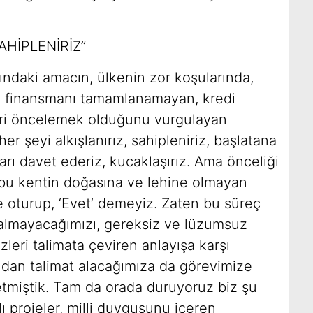
AHİPLENİRİZ”
rındaki amacın, ülkenin zor koşularında,
nde finansmanı tamamlanamayan, kredi
eri öncelemek olduğunu vurgulayan
er şeyi alkışlanırız, sahipleniriz, başlatana
ları davet ederiz, kucaklaşırız. Ama önceliği
 bu kentin doğasına ve lehine olmayan
le oturup, ‘Evet’ demeyiz. Zaten bu süreç
ı almayacağımızı, gereksiz ve lüzumsuz
zleri talimata çeviren anlayışa karşı
dan talimat alacağımıza da görevimize
etmiştik. Tam da orada duruyoruz biz şu
ı projeler, milli duygusunu içeren