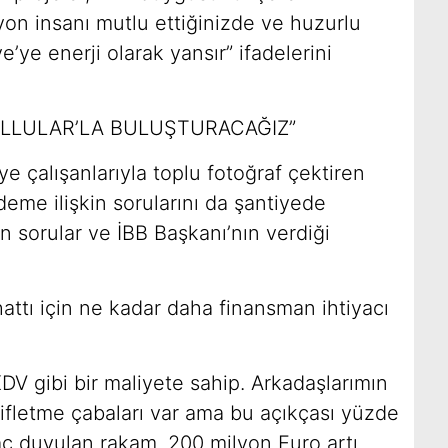
lyon insanı mutlu ettiğinizde ve huzurlu
e’ye enerji olarak yansır” ifadelerini
BULLULAR’LA BULUŞTURACAĞIZ”
e çalışanlarıyla toplu fotoğraf çektiren
eme ilişkin sorularını da şantiyede
n sorular ve İBB Başkanı’nın verdiği
hattı için ne kadar daha finansman ihtiyacı
DV gibi bir maliyete sahip. Arkadaşlarımın
fifletme çabaları var ama bu açıkçası yüzde
yaç duyulan rakam, 200 milyon Euro artı