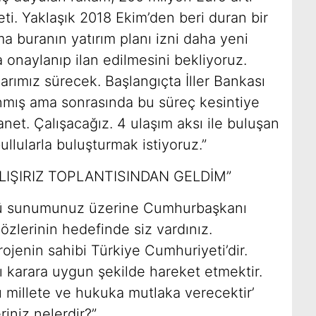
ti. Yaklaşık 2018 Ekim’den beri duran bir
 buranın yatırım planı izni daha yeni
da onaylanıp ilan edilmesini bekliyoruz.
rımız sürecek. Başlangıçta İller Bankası
anmış ama sonrasında bu süreç kesintiye
net. Çalışacağız. 4 ulaşım aksı ile buluşan
bullularla buluşturmak istiyoruz.”
ALIŞIRIZ TOPLANTISINDAN GELDİM”
dünkü sunumunuz üzerine Cumhurbaşkanı
özlerinin hedefinde siz vardınız.
ojenin sahibi Türkiye Cumhuriyeti’dir.
ğı karara uygun şekilde hareket etmektir.
 millete ve hukuka mutlaka verecektir’
iniz nelerdir?”