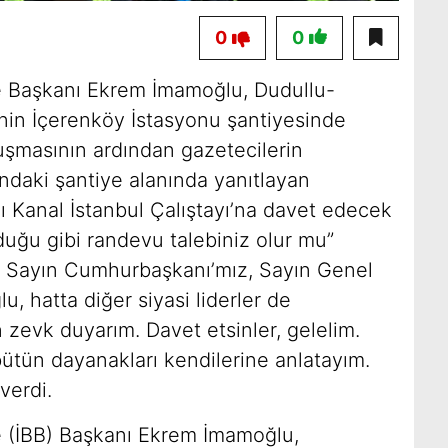
0
0
e Başkanı Ekrem İmamoğlu, Dudullu-
’nin İçerenköy İstasyonu şantiyesinde
şmasının ardından gazetecilerin
tındaki şantiye alanında yanıtlayan
 Kanal İstanbul Çalıştayı’na davet edecek
uğu gibi randevu talebiniz olur mu”
: Sayın Cumhurbaşkanı’mız, Sayın Genel
u, hatta diğer siyasi liderler de
un zevk duyarım. Davet etsinler, gelelim.
 bütün dayanakları kendilerine anlatayım.
verdi.
e (İBB) Başkanı Ekrem İmamoğlu,