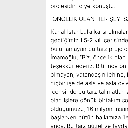
projesidir” diye konuştu.
“ÖNCELİK OLAN HER ŞEYİ S
Kanal İstanbul’a karşı olmala
geçtiğimiz 1,5-2 yıl içerisi
bulunamayan bu tarz projel
İmamoğlu, “Biz, öncelik olan h
teşekkür ederiz. Bitirince on
olmayan, vatandaşın lehine,
hiçbir işe de asla ve asla öy
içerisinde bu tarz talimatlar
olan işlere dönük birtakım sö
olduğumuzu, 16 milyon insan
başlarken bütün halkımıza il
anda. Bu tarz güzel ve faydal