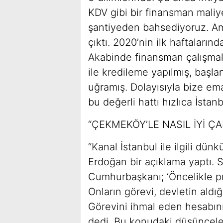
KDV gibi bir finansman maliye
şantiyeden bahsediyoruz. Ama
çıktı. 2020’nin ilk haftaların
Akabinde finansman çalışmala
ile kredileme yapılmış, başl
uğramış. Dolayısıyla bize ema
bu değerli hattı hızlıca İstan
“ÇEKMEKÖY’LE NASIL İYİ Ç
“Kanal İstanbul ile ilgili 
Erdoğan bir açıklama yaptı. S
Cumhurbaşkanı; ‘Öncelikle pr
Onların görevi, devletin aldı
Görevini ihmal eden hesabını
dedi. Bu konudaki düşünceler