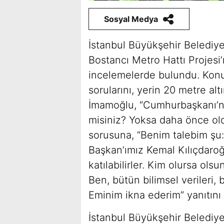
Sosyal Medya
İstanbul Büyükşehir Belediy
Bostancı Metro Hattı Projesi
incelemelerde bulundu. Konu
sorularını, yerin 20 metre al
İmamoğlu, “Cumhurbaşkanı’nı
misiniz? Yoksa daha önce old
sorusuna, “Benim talebim şu
Başkan’ımız Kemal Kılıçdaroğl
katılabilirler. Kim olursa ols
Ben, bütün bilimsel verileri,
Eminim ikna ederim” yanıtını 
İstanbul Büyükşehir Belediy