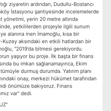
ığı ziyaretin ardından, Dudullu-Bostancı
enköy İstasyonu şantiyesinde incelemelerde
 yönetimi, yerin 20 metre altında
de, yetkililerden projeyle ilgili sunum
ye alanına inen İmamoğlu, kısa bir
-Kuzey aksındaki en etkili hatlardan bir
moğlu, “2019’da bitmesi gerekiyordu.
orun yaşıyor bu proje. İlk başta bir finans
sında bu imkan sağlanamayınca, Ekim
 tümüyle durmuş durumda. Yatırım planı
lanındaki onay, merkezi hükümet tarafından
Şimdi önümüze bakıyoruz. Finans
rımız var” dedi.
UZ”